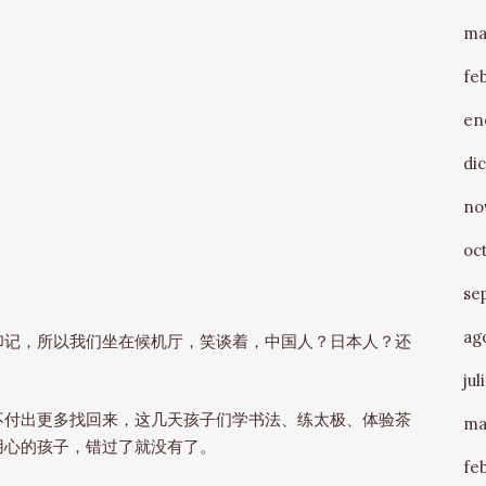
ma
fe
en
di
no
oc
se
ag
印记，所以我们坐在候机厅，笑谈着，中国人？日本人？还
jul
不付出更多找回来，这几天孩子们学书法、练太极、体验茶
ma
用心的孩子，错过了就没有了。
fe