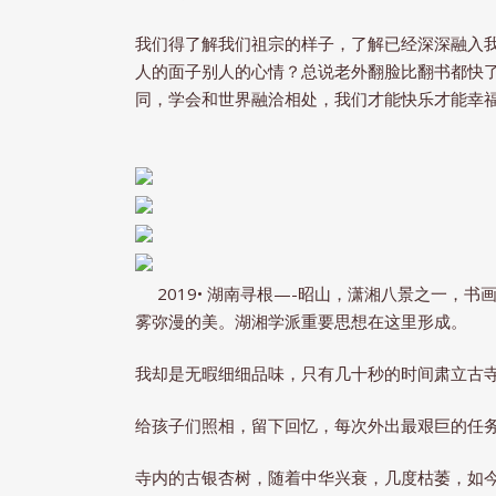
我们得了解我们祖宗的样子，了解已经深深融入我
人的面子别人的心情？总说老外翻脸比翻书都快
同，学会和世界融洽相处，我们才能快乐才能幸
2019• 湖南寻根—-昭山，潇湘八景之一，
雾弥漫的美。湖湘学派重要思想在这里形成。
我却是无暇细细品味，只有几十秒的时间肃立古寺
给孩子们照相，留下回忆，每次外出最艰巨的任
寺内的古银杏树，随着中华兴衰，几度枯萎，如