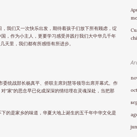
Ap
me
今日，我们又一次快乐出发，期待着孩子们放下所有顾虑，绽
Cu
中国，作为小主人，更要学习感受并践行我们大中华几千年
ch
的十几天里，我们都有所感悟有所进步。
Ar
no
潭市委统战部长杨真平、侨联主席刘慧等领导出席开幕式。作
oc
对“家”的思念早已化成深深的情结埋在灵魂深处，当把那
se
不下的是家乡的味道，华夏大地上诞生的五千年中华文化是
ag
ju