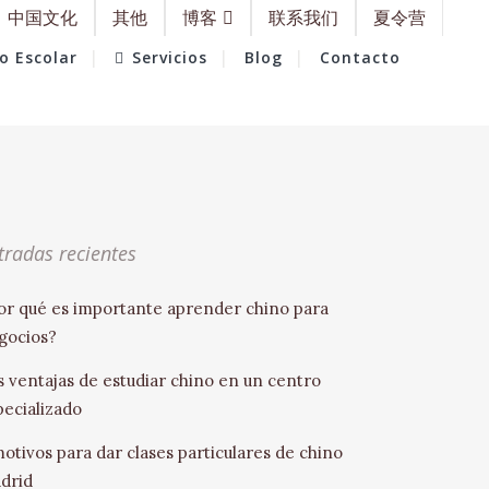
中国文化
其他
博客
联系我们
夏令营
o Escolar
Servicios
Blog
Contacto
tradas recientes
or qué es importante aprender chino para
gocios?
s ventajas de estudiar chino en un centro
pecializado
motivos para dar clases particulares de chino
drid