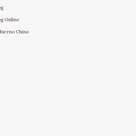
og
og Online
bierno Chino