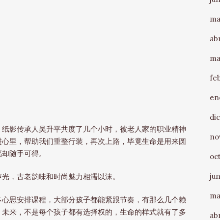
ma
abr
ma
fe
en
di
，纸影传承人吴升平共度了几个小时，被老人家的职业精神
no
进心里，帮助我们重整行装，再次上路，毕竟生命是用来圆
福却随手可得。
oc
声光，古老韵味和时尚魅力相濡以沫。
jun
ma
多心思安排课程，大部分孩子都能紧跟节奏，有那么几个赖
，未来，不是每个孩子都有选择权的，生命的样式就有了多
abr