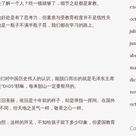
去了解一个人？吃一顿就够了，细节之处都是家教。
en
的好处是有了思考力，但素质与受教育程度并不是线性关
oc
的是一瓶子不满半瓶子晃，我们都在学习的路上。
jul
ju
abr
ma
子们对中国历史伟人的认识，能脱口而出的就是毛泽东主席
di
DIOS”耶稣，每来韶山一定要祭拜的。
no
依旧美丽，依旧是十年前的样子，却是弹指一挥间。在国外
oc
的不同，但天地之灵气一样，敬畏之心一样。
拍照，这样的拜见，不知给孩子留下多少印象，但爱国教育
Ca