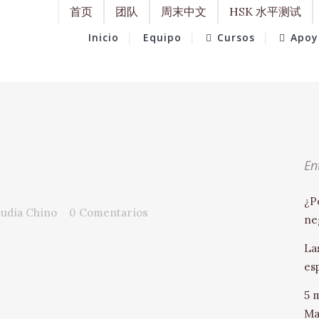
首页
团队
周末中文
HSK 水平测试
Inicio
Equipo
Cursos
Apoy
En
¿P
tudia Chino
0 Comentarios
ne
La
es
5 
Ma