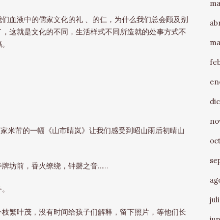
ma
们血液中的儒家文化的礼 、的仁，为什么我们总会顾及别
ab
了，这就是文化的不同，生活样式不同所造就的处事方式不
ma
福。
fe
en
di
no
书画家米芾的一幅《山市睛岚》让我们感受到昭山雨后初晴山
oc
se
牌坊前，香火缭绕，钟磬之音……
ag
务。
jul
今枝繁叶茂，没有时间给孩子们解释，留下照片，等他们长
ju