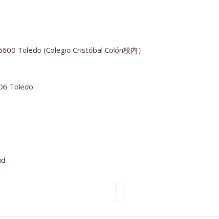
 ,45600 Toledo (Colegio Cristóbal Colón校内）
006 Toledo
id