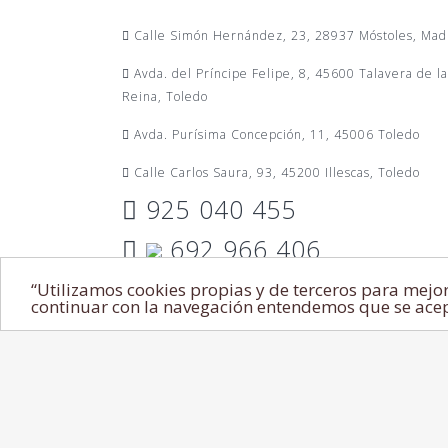
Calle Simón Hernández, 23, 28937 Móstoles, Mad
Avda. del Príncipe Felipe, 8, 45600 Talavera de la
Reina, Toledo
Avda. Purísima Concepción, 11, 45006 Toledo
Calle Carlos Saura, 93, 45200 Illescas, Toledo
925 040 455
692 966 406
654 605 611
“Utilizamos cookies propias y de terceros para mejor
continuar con la navegación entendemos que se acept
academiawulan@hotmail.com
© Copyright 2018 Academia Wulan – Web diseñad