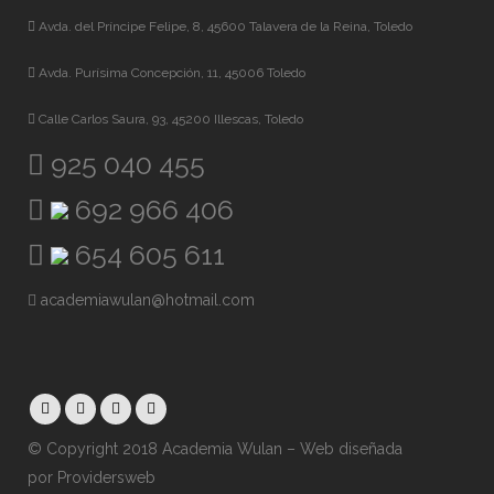
Avda. del Príncipe Felipe, 8, 45600 Talavera de la Reina, Toledo
Avda. Purísima Concepción, 11, 45006 Toledo
Calle Carlos Saura, 93, 45200 Illescas, Toledo
925 040 455
692 966 406
654 605 611
academiawulan@hotmail.com
© Copyright 2018 Academia Wulan – Web diseñada
por
Providersweb