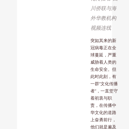
川侨联与海
外华教机构
视频连线
突如其来的新
冠病毒正在全
球蔓延，严重
威胁着人类的
生命安全。但
此时此刻，有
一群“文化传播
者”，一直坚守
着初衷与职
责，在传播中
华文化的道路
上奋勇前行，
他们就是遍及