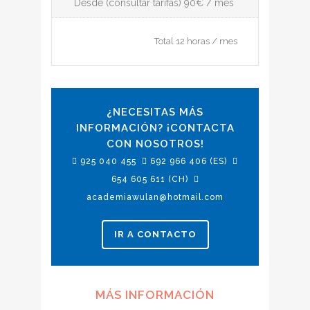
Desde (consultar tarifas) 90€ / mes
Total 12 horas / mes
¿NECESITAS MÁS
INFORMACIÓN? ¡CONTACTA
CON NOSOTROS!
925 040 455
692 966 406 (ES)
654 605 611 (CH)
academiawulan@hotmail.com
IR A CONTACTO
MÁS INFORMACIÓN