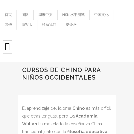
首页
团队
周末中文
HSK 水平测试
中国文化
其他
博客
联系我们
夏令营
CURSOS DE CHINO PARA
NIÑOS OCCIDENTALES
El aprendizaje del idioma
Chino
es más difícil
que otras lenguas, pero
La Academia
WuLan
ha mezclado la enseñanza China
tradicional junto con la
filosofía educativa