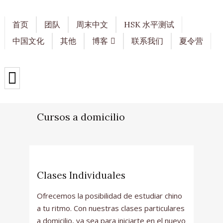
首页
团队
周末中文
HSK 水平测试
中国文化
其他
博客
联系我们
夏令营
Cursos a domicilio
Clases Individuales
Ofrecemos la posibilidad de estudiar chino
a tu ritmo. Con nuestras clases particulares
a domicilio, ya sea para iniciarte en el nuevo