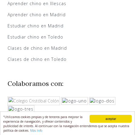
Aprender chino en Illescas
Aprender chino en Madrid
Estudiar chino en Madrid
Estudiar chino en Toledo
Clases de chino en Madrid
Clases de chino en Toledo
Colaboramos con:
“Utilizamos cookies propias y de terceros para mejorar la
Contacto
925 040 455
aceptar
experiencia de navegación, y ofrecer contenidos y
publicidad de interés. Al continuar con la navegación entendemos que se acepta nuestra
692 966 406
654 605 611
política de cookies.
Más Info